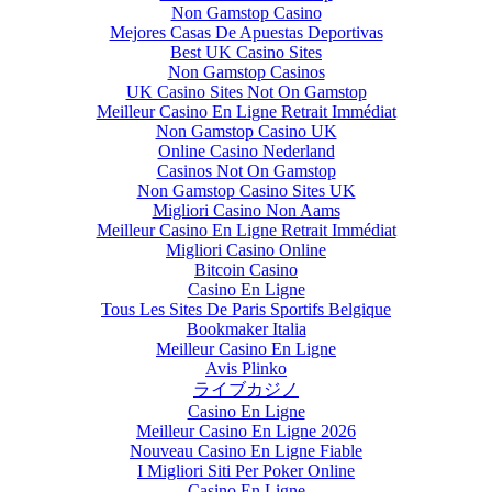
Non Gamstop Casino
Mejores Casas De Apuestas Deportivas
Best UK Casino Sites
Non Gamstop Casinos
UK Casino Sites Not On Gamstop
Meilleur Casino En Ligne Retrait Immédiat
Non Gamstop Casino UK
Online Casino Nederland
Casinos Not On Gamstop
Non Gamstop Casino Sites UK
Migliori Casino Non Aams
Meilleur Casino En Ligne Retrait Immédiat
Migliori Casino Online
Bitcoin Casino
Casino En Ligne
Tous Les Sites De Paris Sportifs Belgique
Bookmaker Italia
Meilleur Casino En Ligne
Avis Plinko
ライブカジノ
Casino En Ligne
Meilleur Casino En Ligne 2026
Nouveau Casino En Ligne Fiable
I Migliori Siti Per Poker Online
Casino En Ligne