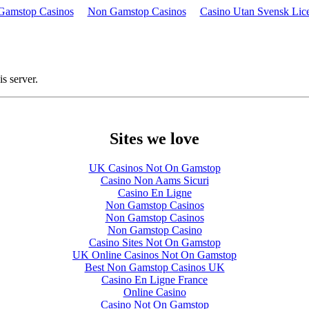
Gamstop Casinos
Non Gamstop Casinos
Casino Utan Svensk Lic
s server.
Sites we love
UK Casinos Not On Gamstop
Casino Non Aams Sicuri
Casino En Ligne
Non Gamstop Casinos
Non Gamstop Casinos
Non Gamstop Casino
Casino Sites Not On Gamstop
UK Online Casinos Not On Gamstop
Best Non Gamstop Casinos UK
Casino En Ligne France
Online Casino
Casino Not On Gamstop